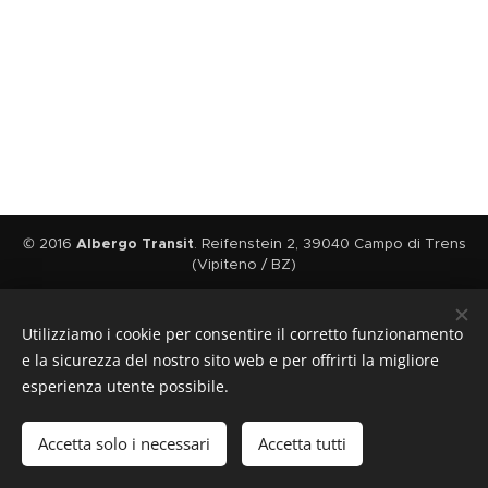
© 2016
Albergo Transit
. Reifenstein 2, 39040 Campo di Trens
(Vipiteno / BZ)
GPS-Coordinate: Lat: 46.8833° N Lon: 11.4305° E
Lat: 46° 52' 60.0'' N Lon: 11° 25'
Utilizziamo i cookie per consentire il corretto funzionamento
50.0'' E
e la sicurezza del nostro sito web e per offrirti la migliore
Cookies
esperienza utente possibile.
Lingue
Deutsch
Italiano
English
Accetta solo i necessari
Accetta tutti